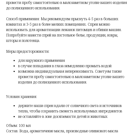
провести пробу самостоятельно в малозаметном уголке вашего изделия
до полноценного использования.
Способ применения: Мы рекомендуем прыснуть 4-5 раз в больших
комнатах и 3-5 раз в более мелких помещениях. Спреи можно
использовать для ароматизации лежанок питомцев и обивки машин.
Попробуйте нанести спрей на постельное белье, продукции, ковры,
шторы и полотенца.
Меры предосторожности:
для наружного применения
в случае попадания в глаза немедленно промыть водой
возможна индивидуальная непереносимость. Советуем также
провести пробу самостоятельно в малозаметном уголке вашего
изделия до полноценного использования.
Условия хранения:
держите наши спреи вдали от солнечного света и источников
тепла, чтобы сохранить свежесть используемых ингредиентов
не оставляйте в зоне досягаемости детей и животных
Объем: 100 мл
Состав: Вода, ароматичекие масла, производные оливкового масла