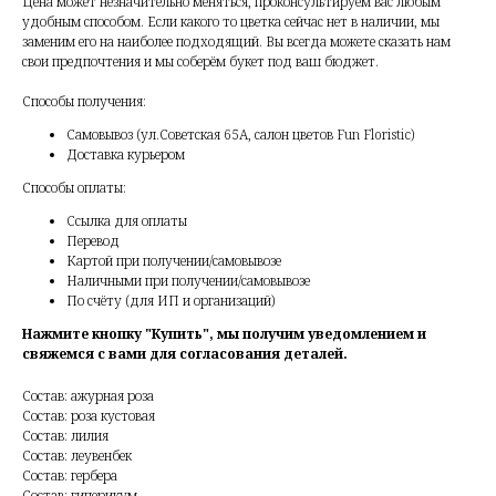
Цена может незначительно меняться, проконсультируем вас любым
удобным способом. Если какого то цветка сейчас нет в наличии, мы
заменим его на наиболее подходящий. Вы всегда можете сказать нам
свои предпочтения и мы соберём букет под ваш бюджет.
Способы получения:
Самовывоз (ул.Советская 65А, салон цветов Fun Floristic)
Доставка курьером
Способы оплаты:
Ссылка для оплаты
Перевод
Картой при получении/самовывозе
Наличными при получении/самовывозе
По счёту (для ИП и организаций)
Нажмите кнопку "Купить", мы получим уведомлением и
свяжемся с вами для согласования деталей.
Состав: ажурная роза
Состав: роза кустовая
Состав: лилия
Состав: леувенбек
Состав: гербера
Состав: гиперикум