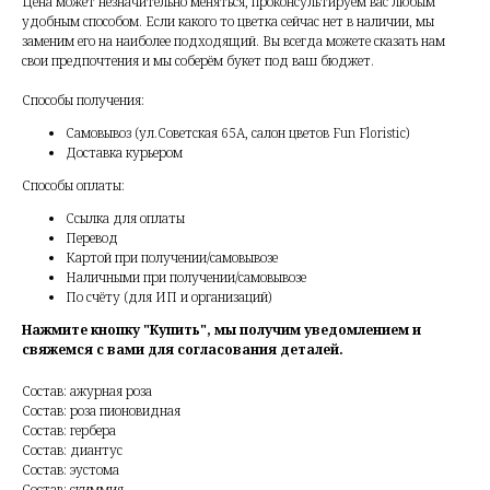
Цена может незначительно меняться, проконсультируем вас любым
удобным способом. Если какого то цветка сейчас нет в наличии, мы
заменим его на наиболее подходящий. Вы всегда можете сказать нам
свои предпочтения и мы соберём букет под ваш бюджет.
Способы получения:
Самовывоз (ул.Советская 65А, салон цветов Fun Floristic)
Доставка курьером
Способы оплаты:
Ссылка для оплаты
Перевод
Картой при получении/самовывозе
Наличными при получении/самовывозе
По счёту (для ИП и организаций)
Нажмите кнопку "Купить", мы получим уведомлением и
свяжемся с вами для согласования деталей.
Состав: ажурная роза
Состав: роза пионовидная
Состав: гербера
Состав: диантус
Состав: эустома
Состав: скиммия