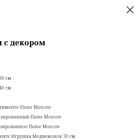
 с декором
30 см
40 см
ртименте Flame Moscow
изированный Flame Moscow
зированное Flame Moscow
менте Игрушка Медвежонок 30 см