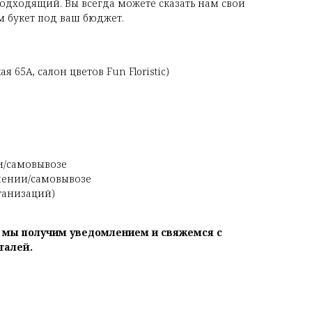
одходящий. Вы всегда можете сказать нам свои
 букет под ваш бюджет.
я 65А, салон цветов Fun Floristic)
и/самовывозе
чении/самовывозе
рганизаций)
, мы получим уведомлением и свяжемся с
талей.