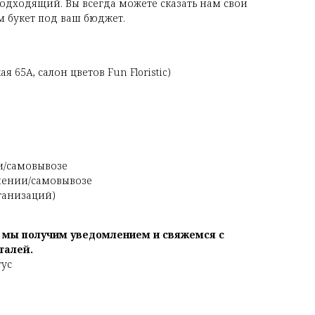
одходящий. Вы всегда можете сказать нам свои
 букет под ваш бюджет.
я 65А, салон цветов Fun Floristic)
и/самовывозе
чении/самовывозе
рганизаций)
, мы получим уведомлением и свяжемся с
талей.
тус