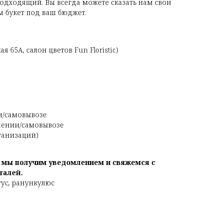
одходящий. Вы всегда можете сказать нам свои
 букет под ваш бюджет.
я 65А, салон цветов Fun Floristic)
и/самовывозе
чении/самовывозе
рганизаций)
, мы получим уведомлением и свяжемся с
талей.
тус, ранункулюс