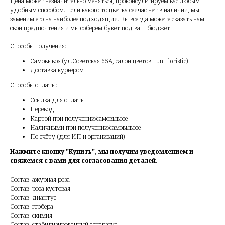
Цена может незначительно меняться, проконсультируем вас любым
удобным способом. Если какого то цветка сейчас нет в наличии, мы
заменим его на наиболее подходящий. Вы всегда можете сказать нам
свои предпочтения и мы соберём букет под ваш бюджет.
Способы получения:
Самовывоз (ул.Советская 65А, салон цветов Fun Floristic)
Доставка курьером
Способы оплаты:
Ссылка для оплаты
Перевод
Картой при получении/самовывозе
Наличными при получении/самовывозе
По счёту (для ИП и организаций)
Нажмите кнопку "Купить", мы получим уведомлением и
свяжемся с вами для согласования деталей.
Состав: ажурная роза
Состав: роза кустовая
Состав: диантус
Состав: гербера
Состав: скимия
Состав: стабилизированный аспарагус