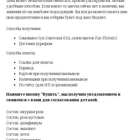
Цена может незначительно меняться, проконсультируем вас любым
удобным способом. Если какого то цветка сейчас нет в наличии, мы
заменим его на наиболее подходящий. Вы всегда можете сказать нам
свои предпочтения и мы соберём букет под ваш бюджет.
Способы получения:
Самовывоз (ул.Советская 65А, салон цветов Fun Floristic)
Доставка курьером
Способы оплаты:
Ссылка для оплаты
Перевод
Картой при получении/самовывозе
Наличными при получении/самовывозе
По счёту (для ИП и организаций)
Нажмите кнопку "Купить", мы получим уведомлением и
свяжемся с вами для согласования деталей.
Состав: ажурная роза
Состав: роза кустовая
Состав: дельфиниум
Состав: эвкалипт
Состав: лотос
Состав: хризантема