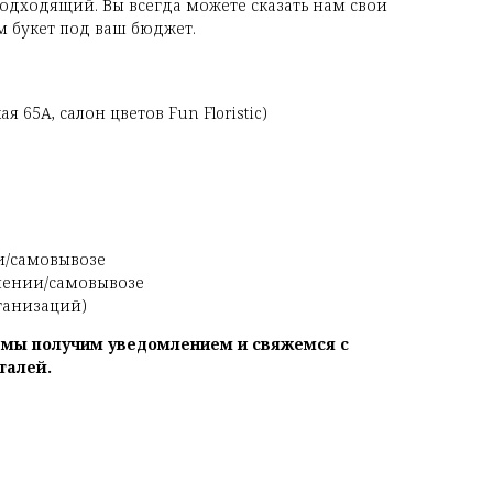
одходящий. Вы всегда можете сказать нам свои
 букет под ваш бюджет.
я 65А, салон цветов Fun Floristic)
и/самовывозе
чении/самовывозе
рганизаций)
, мы получим уведомлением и свяжемся с
талей.