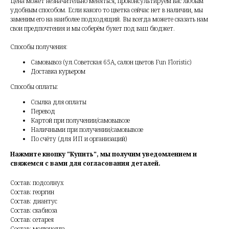
Цена может незначительно меняться, проконсультируем вас любым
удобным способом. Если какого то цветка сейчас нет в наличии, мы
заменим его на наиболее подходящий. Вы всегда можете сказать нам
свои предпочтения и мы соберём букет под ваш бюджет.
Способы получения:
Самовывоз (ул.Советская 65А, салон цветов Fun Floristic)
Доставка курьером
Способы оплаты:
Ссылка для оплаты
Перевод
Картой при получении/самовывозе
Наличными при получении/самовывозе
По счёту (для ИП и организаций)
Нажмите кнопку "Купить", мы получим уведомлением и
свяжемся с вами для согласования деталей.
Состав: подсолнух
Состав: георгин
Состав: диантус
Состав: скабиоза
Состав: сетарея
Состав: молюцелла