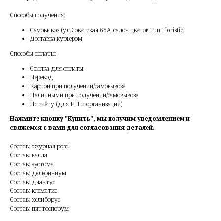
Способы получения:
Самовывоз (ул.Советская 65А, салон цветов Fun Floristic)
Доставка курьером
Способы оплаты:
Ссылка для оплаты
Перевод
Картой при получении/самовывозе
Наличными при получении/самовывозе
По счёту (для ИП и организаций)
Нажмите кнопку "Купить", мы получим уведомлением и
свяжемся с вами для согласования деталей.
Состав: ажурная роза
Состав: калла
Состав: эустома
Состав: дельфиниум
Состав: диантус
Состав: клематис
Состав: хелиборус
Состав: питтоспорум